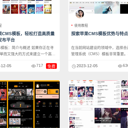
程
使用教程
果CMS模板，轻松打造高质量
探索苹果CMS模板优势与特点
发布平台
板：简介与概述 如果你正在寻
在当前网站建设的领域中，选择合
单而又强大的方式来建立一个高质
管理系统（CMS）模板非常重要
...
CMS作为一款功...
717
63
-12-05
2023-12-05
免费